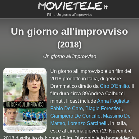
Film
Un giorno all’improvviso
Un giorno all'improvviso
(
2018
)
Un giorno all'improvviso
Un giorno all'improvviso è un film del
2018 prodotto in Italia, di genere
Drammatico diretto da
Ciro D'Emilio
. Il
film dura circa
89Andrea Calbucci
minuti. Il cast include
Anna Foglietta
,
Fabio De Caro
,
Biagio Forestieri
,
Giampiero De Concilio
,
Massimo De
Matteo
,
Lorenzo Sarcinelli
. In Italia,
esce al cinema giovedì 29 Novembre
2018 distribuito da Nomad Film. Disponibile in homevideo in