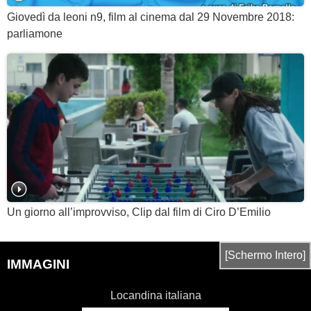
Giovedì da leoni n9, film al cinema dal 29 Novembre 2018:
parliamone
Un giorno all’improvviso, Clip dal film di Ciro D’Emilio
[Schermo Intero]
IMMAGINI
Locandina italiana