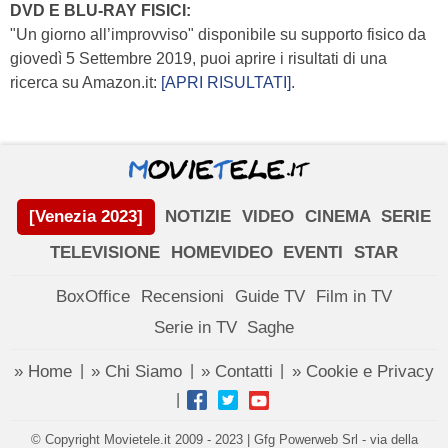
DVD E BLU-RAY FISICI:
"Un giorno all’improvviso" disponibile su supporto fisico da
giovedì 5 Settembre 2019, puoi aprire i risultati di una
ricerca su Amazon.it:
[APRI RISULTATI]
.
[Venezia 2023]
NOTIZIE
VIDEO
CINEMA
SERIE
TELEVISIONE
HOMEVIDEO
EVENTI
STAR
BoxOffice
Recensioni
Guide TV
Film in TV
Serie in TV
Saghe
» Home
» Chi Siamo
» Contatti
» Cookie e Privacy
|
|
|
|
© Copyright Movietele.it 2009 - 2023 | Gfg Powerweb Srl - via della