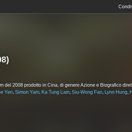
Condiv
08
)
lm del 2008 prodotto in Cina, di genere Azione e Biografico dire
ie Yen
,
Simon Yam
,
Ka Tung Lam
,
Siu-Wong Fan
,
Lynn Hung
,
H