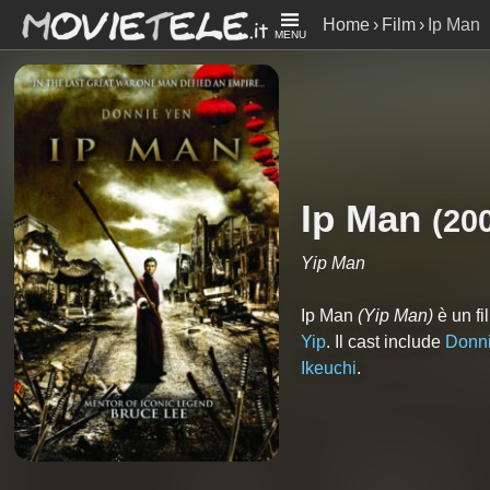
Home
Film
Ip Man
MENU
Ip Man
(
20
Yip Man
Ip Man
(Yip Man)
è un fi
Yip
. Il cast include
Donn
Ikeuchi
.