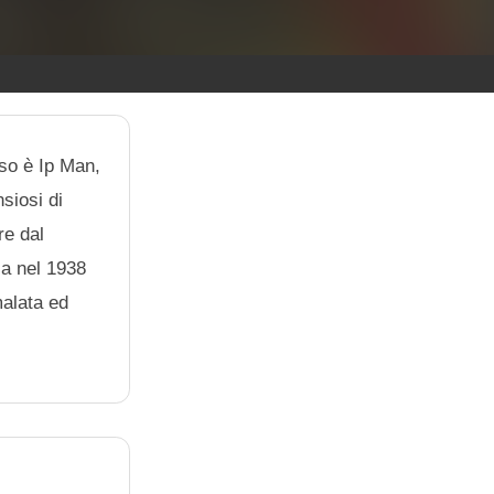
sso è Ip Man,
siosi di
re dal
ia nel 1938
malata ed