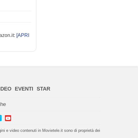
azon.it:
[APRI
IDEO
EVENTI
STAR
ghe
i e video contenuti in Movietele.it sono di proprietà dei