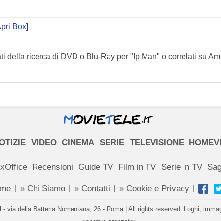
pri Box]
ti della ricerca di DVD o Blu-Ray per "Ip Man" o correlati su Am
OTIZIE
VIDEO
CINEMA
SERIE
TELEVISIONE
HOMEV
xOffice
Recensioni
Guide TV
Film in TV
Serie in TV
Sa
ome
» Chi Siamo
» Contatti
» Cookie e Privacy
|
|
|
|
- via della Batteria Nomentana, 26 - Roma | All rights reserved. Loghi, immagin