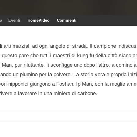
ra
Eventi
HomeVideo
Commenti
 arti marziali ad ogni angolo di strada. Il campione indiscu
questo pare che tutti i maestri di kung fu della città siano an
 Man, pur riluttante, li sconfigge uno dopo l'altro, a comincia
do un piumino per la polvere. La storia vera e propria iniz
vasori nipponici giungono a Foshan. Ip Man, con la moglie am
vivere a lavorare in una miniera di carbone.