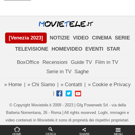
[Venezia 2023]
NOTIZIE
VIDEO
CINEMA
SERIE
TELEVISIONE
HOMEVIDEO
EVENTI
STAR
BoxOffice
Recensioni
Guide TV
Film in TV
Serie in TV
Saghe
» Home
» Chi Siamo
» Contatti
» Cookie e Privacy
|
|
|
|
© Copyright Movietele.it 2009 - 2023 | Gfg Powerweb Srl - via della
Batteria Nomentana, 26 - Roma | All rights reserved. Loghi, immagini e
video contenuti in Movietele.it sono di proprietà dei rispettivi proprietari.
Impostazioni privacy
HOME
CERCA
SHARE
MENU