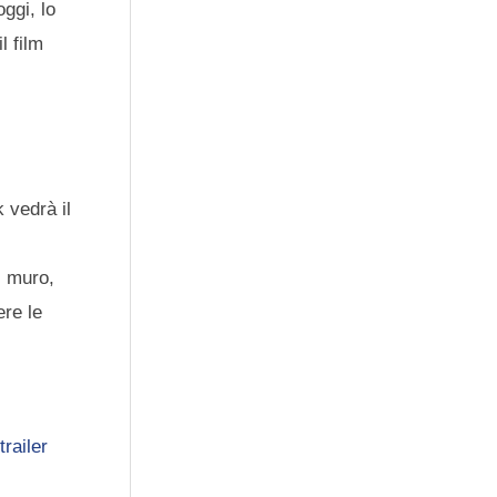
oggi, lo
l film
 vedrà il
l muro,
ere le
trailer