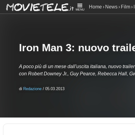
Home
News
Film
MENU
Iron Man 3: nuovo traile
A poco più di un mese dall'uscita italiana, nuovo traile
con Robert Downey Jr., Guy Pearce, Rebecca Hall, Gw
di
Redazione
/ 05.03.2013