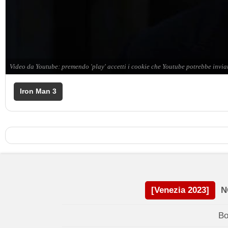
Iron Man 3
[Venezia 2023]
N
Bo