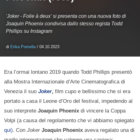
'Joker - Folie à deux' si presenta con una nuova foto di
Joaquin Phoenix condivisa dallo stesso regista Todd
Phillips su Instagram
di
Erika Pomella
/ 04.10.2023
Era l’ormai lontano 2019 quando Todd Phillips presentò
alla Mostra Internazionale d’Arte Cinematografica di
Venezia il suo
Joker
,
film cupo e bellissimo che si era
portato a casa il Leone d’Oro del festival, impedendo al
suo interprete
Joaquin Phoenix
di vincere la Coppa
Volpi (a causa del regolamento che vi abbiamo spiegato
qui)
. Con
Joker
Joaquin Phoenix
aveva regalato una di
quelle interpretazioni che valgono una carriera: