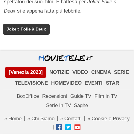
spettatori dei suoi film. E l’attesa per
Joker Folie à
Deux
si è appena fatta più febbrile.
Joker: Folie à Deux
[Venezia 2023]
NOTIZIE
VIDEO
CINEMA
SERIE
TELEVISIONE
HOMEVIDEO
EVENTI
STAR
BoxOffice
Recensioni
Guide TV
Film in TV
Serie in TV
Saghe
» Home
» Chi Siamo
» Contatti
» Cookie e Privacy
|
|
|
|