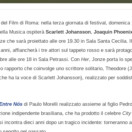
 del Film di Roma: nella terza giornata di festival, domenic
 della Musica ospiterà
Scarlett Johansson
,
Joaquin Phoeni
nze che sarà proiettato alle ore 19.30 in Sala Santa Cecilia. Il
i anni, affiancherà i tre attori sul tappeto rosso e sarà protag
bre alle ore 18 in Sala Petrassi. Con
Her
, Jonze porta lo spe
o rapporto che coinvolge uno scrittore solitario, Theodore (
e ha la voce di Scarlett Johansson), realizzato per soddisfa
Entre Nós
di Paulo Morelli realizzato assieme al figlio Pedro
zione indipendente brasiliana, che ha prodotto il celebre
City
i incontra dieci anni dopo un tragico incidente: torneranno a
o sepolto nel passato.