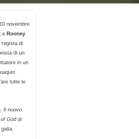
a 10 novembre
x
e
Rooney
 regista di
onista di un
ttatore in un
Joaquin
re tutte le
. Il nuovo
 of God
di
 galla