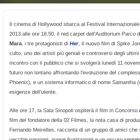
Il cinema di Hollywood sbarca al Festival Internazionale
2013 alle ore 18.50, il red carpet dell'Auditorium Parco
Mara
, i tre protagonisti di
Her
, il nuovo film di Spike Jo
culto, uno dei artisti più geniali e controversi degli ultim
incontro con il pubblico che si svolgerà lunedì 11 novem
futuro non lontano affrontando l'evoluzione del compless
Phoenix), e un sistema informatico di nome Samantha (ch
esigenze dell'utente.
Alle ore 17, la Sala Sinopoli ospiterà il film in Concorso
film del fondatore della 02 Filmes, la nota casa di produ
Fernando Meirelles, racconta di un gruppo di amici che s
vecchie passioni, nuove frustrazioni e un oscuro segret