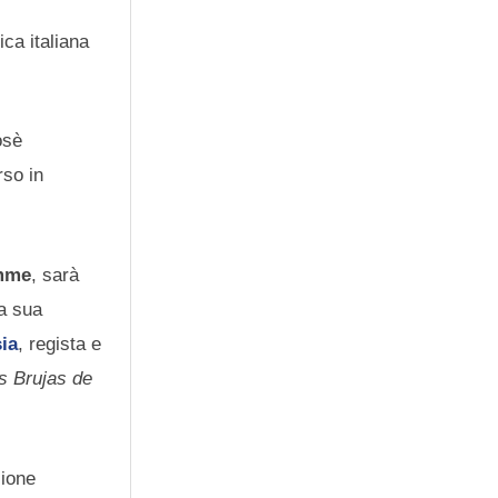
ica italiana
osè
rso in
mme
, sarà
la sua
sia
, regista e
s Brujas de
zione