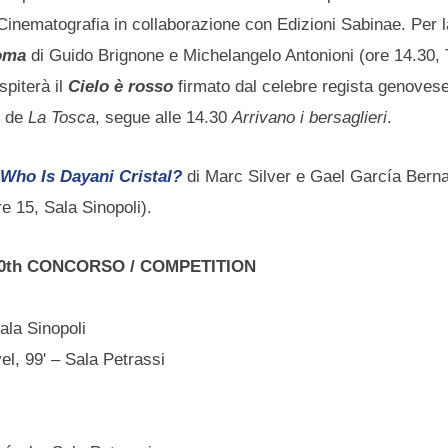
 Cinematografia in collaborazione con Edizioni Sabinae. Per 
Roma
di Guido Brignone e Michelangelo Antonioni (ore 14.30, 
spiterà il
Cielo è rosso
firmato dal celebre regista genoves
e de
La Tosca
, segue alle 14.30
Arrivano i bersaglieri
.
i
Who Is Dayani Cristal?
di Marc Silver e Gael García Berna
re 15, Sala Sinopoli).
0th CONCORSO / COMPETITION
ala Sinopoli
el, 99' – Sala Petrassi