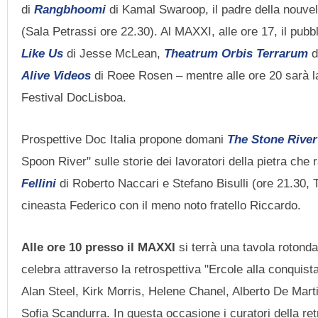
di
Rangbhoomi
di Kamal Swaroop, il padre della nouvel
(Sala Petrassi ore 22.30). Al MAXXI, alle ore 17, il pub
Like Us
di Jesse McLean,
Theatrum Orbis Terrarum
d
Alive Videos
di Roee Rosen – mentre alle ore 20 sarà l
Festival DocLisboa.
Prospettive Doc Italia propone domani
The Stone River
Spoon River" sulle storie dei lavoratori della pietra che
Fellini
di Roberto Naccari e Stefano Bisulli (ore 21.30, T
cineasta Federico con il meno noto fratello Riccardo.
Alle ore 10 presso il MAXXI
si terrà una tavola rotonda
celebra attraverso la retrospettiva "Ercole alla conquis
Alan Steel, Kirk Morris, Helene Chanel, Alberto De Mar
Sofia Scandurra. In questa occasione i curatori della re