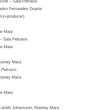
ível – Sala Petrassi
 Pedro Fernandes Duarte
e/co-producer)
ane Maia
– Sala Petrassi
ane Maia
 Rooney Mara
 Petrassi
 Rooney Mara
ane Maia
 Scarlett Johansson, Rooney Mara