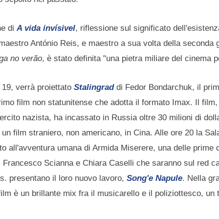
ne di
A vida invísivel
, riflessione sul significato dell'esistenz
l maestro António Reis, e maestro a sua volta della seconda
ga no verão
, è stato definita "una pietra miliare del cinema
e 19, verrà proiettato
Stalingrad
di Fedor Bondarchuk, il prim
mo film non statunitense che adotta il formato Imax. Il film, 
sercito nazista, ha incassato in Russia oltre 30 milioni di doll
r un film straniero, non americano, in Cina. Alle ore 20 la Sal
to all'avventura umana di Armida Miserere, una delle prime 
mi, Francesco Scianna e Chiara Caselli che saranno sul red ca
os. presentano il loro nuovo lavoro,
Song'e Napule
. Nella gr
lm è un brillante mix fra il musicarello e il poliziottesco, un t