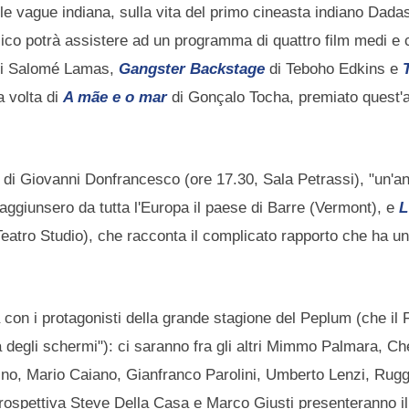
le vague indiana, sulla vita del primo cineasta indiano Dad
blico potrà assistere ad un programma di quattro film medi e 
i Salomé Lamas,
Gangster Backstage
di Teboho Edkins e
a volta di
A mãe e o mar
di Gonçalo Tocha, premiato quest'
di Giovanni Donfrancesco (ore 17.30, Sala Petrassi), "un'an
 raggiunsero da tutta l'Europa il paese di Barre (Vermont), e
L
eatro Studio), che racconta il complicato rapporto che ha uni
 con i protagonisti della grande stagione del Peplum (che il 
ta degli schermi"): ci saranno fra gli altri Mimmo Palmara, Ch
tino, Mario Caiano, Gianfranco Parolini, Umberto Lenzi, Rug
trospettiva Steve Della Casa e Marco Giusti presenteranno il