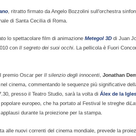
iano
, ritratto firmato da Angelo Bozzolini sull'orchestra sinfon
nale di Santa Cecilia di Roma.
tato lo spettacolare film di animazione
Metegol 3D
di Juan J
 2010 con
Il segreto dei suoi occhi
. La pellicola è Fuori Conco
 il premio Oscar per
Il silenzio degli innocenti
,
Jonathan De
io nel cinema, commentando le sequenze più significative del
.30, presso il Teatro Studio, sarà la volta di
Álex de la Igle
opolare europeo, che ha portato al Festival le streghe di
La
 di applausi durante la proiezione per la stampa.
ata alle nuovi correnti del cinema mondiale, prevede la proie