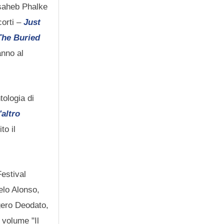
asaheb Phalke
corti –
Just
The Buried
anno al
tologia di
'altro
to il
Festival
elo Alonso,
gero Deodato,
 volume "Il