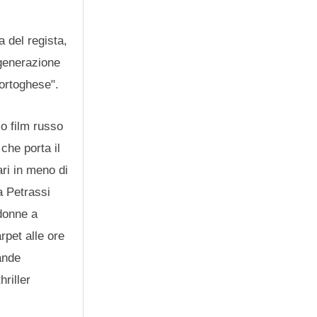
a del regista,
 generazione
 portoghese".
o film russo
che porta il
ari in meno di
a Petrassi
donne a
rpet alle ore
ande
hriller