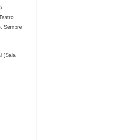
la
Teatro
e. Sempre
l (Sala