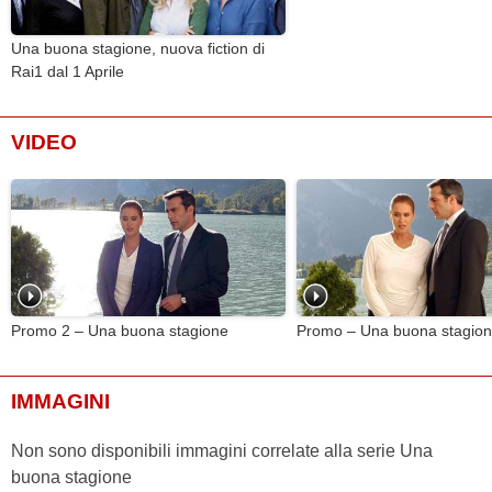
Brando Pacitto
...
Picchio Lana
Emily Shaqiri
...
Isabella Masci
Una buona stagione, nuova fiction di
Rai1 dal 1 Aprile
Rodolfo Bigotti
...
Erich Broch
Marco Mazzanti
...
Riccardo Masci
VIDEO
Promo 2 – Una buona stagione
Promo – Una buona stagio
IMMAGINI
Non sono disponibili immagini correlate alla serie Una
buona stagione