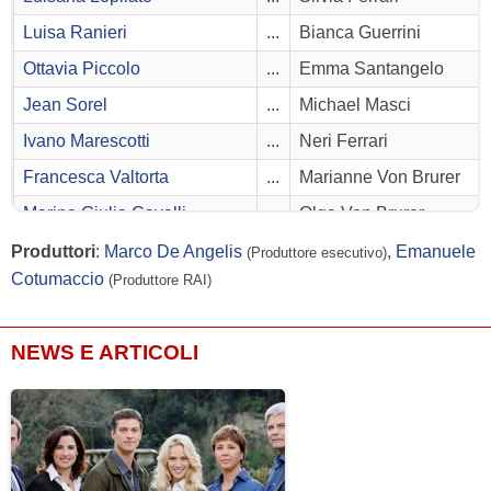
Luisa Ranieri
...
Bianca Guerrini
Ottavia Piccolo
...
Emma Santangelo
Jean Sorel
...
Michael Masci
Ivano Marescotti
...
Neri Ferrari
Francesca Valtorta
...
Marianne Von Brurer
Marina Giulia Cavalli
...
Olga Von Brurer
Alessandro Bertolucci
...
Jacopo Masci
Produttori
:
Marco De Angelis
,
Emanuele
(Produttore esecutivo)
Cotumaccio
(Produttore RAI)
Anna Melato
...
Elisabetta Carli
Samantha Michela Capitoni
...
Michela
NEWS E ARTICOLI
Luca Calvani
...
Guido Vannini
Ugo Di Ghero
...
Franz
Gabriele Caprio
...
Paolo Masci
Ludovica Gargari
...
Lavinia Masci