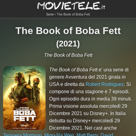
Serie
The Book of Boba Fett
The Book of Boba Fett
(2021)
The Book of Boba Fett
The Book of Boba Fett
e' una serie di
genere Avventura del 2021 girata in
USA e diretta da
Robert Rodriguez
. Si
compone di
una
stagione e
7
episodi.
Ogni episodio dura in media 39 minuti.
Prima visione assoluta mercoledì 29
Dicembre 2021 su Disney+. In Italia
debutta su Disney+ mercoledì 29
Dicembre 2021. Nel cast anche
Temuera Morrison
,
Ming-Na Wen
,
Matt Berry
,
David