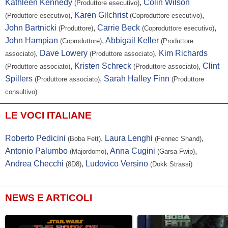
Kathleen Kennedy
,
Colin Wilson
(Produttore esecutivo)
Barry Lowin
...
Garfalaquox
,
Karen Gilchrist
,
(Produttore esecutivo)
(Coproduttore esecutivo)
Robert Rodriguez
...
Dokk Strassi
John Bartnicki
,
Carrie Beck
,
(Produttore)
(Coproduttore esecutivo)
John Hampian
,
Abbigail Keller
(Coproduttore)
(Produttore
Frank Trigg
...
Guardia Gamorreana
,
Dave Lowery
,
Kim Richards
associato)
(Produttore associato)
Collin Hymes
...
Guardia Gamorreana
,
Kristen Schreck
,
Clint
(Produttore associato)
(Produttore associato)
Marlon Aquino
...
Servo di Twi'lek
Spillers
,
Sarah Halley Finn
(Produttore associato)
(Produttore
consultivo)
Andrea Bartlow
...
Servo di Twi'lek
LE VOCI ITALIANE
Roberto Pedicini
,
Laura Lenghi
,
(Boba Fett)
(Fennec Shand)
Antonio Palumbo
,
Anna Cugini
,
(Majordomo)
(Garsa Fwip)
Andrea Checchi
,
Ludovico Versino
(8D8)
(Dokk Strassi)
NEWS E ARTICOLI