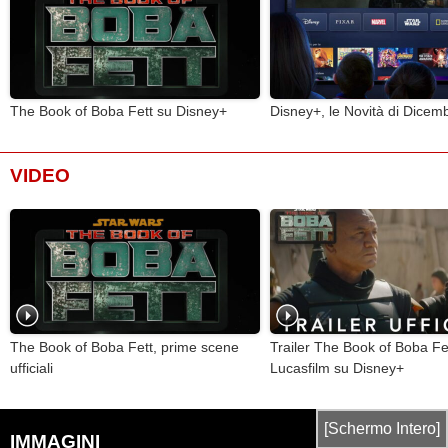
The Book of Boba Fett su Disney+
Disney+, le Novità di Dicem
VIDEO
The Book of Boba Fett, prime scene
Trailer The Book of Boba Fet
ufficiali
Lucasfilm su Disney+
[Schermo Intero]
IMMAGINI