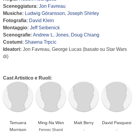
Sceneggiatura:
Jon Favreau
Musiche:
Ludwig Göransson
,
Joseph Shirley
Fotografia:
David Klein
Montaggio:
Jeff Seibenick
Scenografie:
Andrew L. Jones
,
Doug Chiang
Costumi:
Shawna Trpcic
Ideatori:
Jon Favreau, George Lucas (basato su Star Wars
di)
Cast Artistico e Ruoli:
Temuera
Ming-Na Wen
Matt Berry
David Pasquesi
Morrison
Fennec Shand
-
-