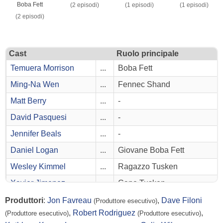
Boba Fett
(2 episodi)
(1 episodi)
(1 episodi)
(2 episodi)
Cast
Ruolo principale
Temuera Morrison
...
Boba Fett
Ming-Na Wen
...
Fennec Shand
Matt Berry
...
-
David Pasquesi
...
-
Jennifer Beals
...
-
Daniel Logan
...
Giovane Boba Fett
Wesley Kimmel
...
Ragazzo Tusken
Xavier Jimenez
...
Capo Tusken
Joanna Bennett
...
Guerriero Tusken
Produttori
:
Jon Favreau
,
Dave Filoni
(Produttore esecutivo)
,
Robert Rodriguez
,
(Produttore esecutivo)
(Produttore esecutivo)
Dawn Dininger
...
Prigioniero Rodiano