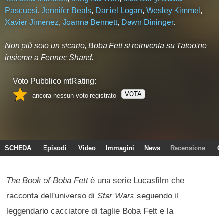
Pasquesi
,
Jennifer Beals
,
Daniel Logan
,
Wesley Kimmel
,
Xavier Jimenez
,
Joanna Bennett
,
Dawn Dininger
.
Non più solo un sicario, Boba Fett si reinventa su Tatooine
insieme a Fennec Shand.
Voto Pubblico mtRating:
VOTA
ancora nessun voto registrato
SCHEDA
Episodi
Video
Immagini
News
Recensione
The Book of Boba Fett
è una serie Lucasfilm che
racconta dell'universo di
Star Wars
seguendo il
leggendario cacciatore di taglie Boba Fett e la