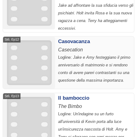
Jake ad affrontare la sua sfiducia verso gli
psichiatri. Holt invita Rosa e la sua nuova
ragazza a cena. Terry ha atteggiamenti
eccessivi.
St6, Ep12
Casovacanza
Casecation
Logline:
Jake e Amy festeggiano il primo
anniversario di matrimonio e si rendono
conto di avere pareri contrastanti su una
questione della massima importanza.
St6, Ep13
Il bamboccio
The Bimbo
Logline:
Un'indagine su un furto
all'università di Kevin porta alla luce
un'insicurezza nascosta di Holt. Amy e
Terry si sforzano con ogni mezzo per