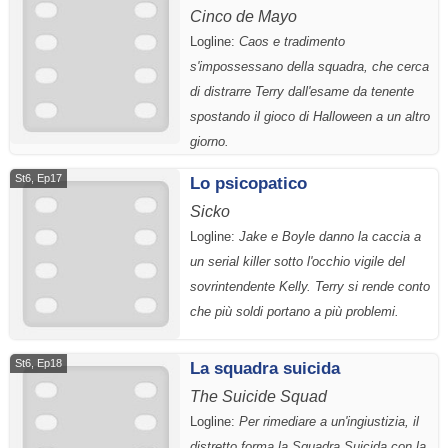
Cinco de Mayo
Logline:
Caos e tradimento
s'impossessano della squadra, che cerca
di distrarre Terry dall'esame da tenente
spostando il gioco di Halloween a un altro
giorno.
St6, Ep17
Lo psicopatico
Sicko
Logline:
Jake e Boyle danno la caccia a
un serial killer sotto l'occhio vigile del
sovrintendente Kelly. Terry si rende conto
che più soldi portano a più problemi.
St6, Ep18
La squadra suicida
The Suicide Squad
Logline:
Per rimediare a un'ingiustizia, il
distretto forma la Squadra Suicida con la