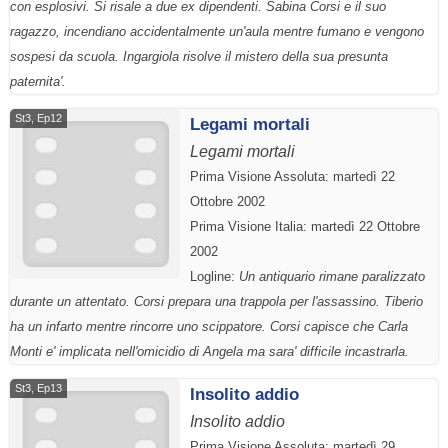
con esplosivi. Si risale a due ex dipendenti. Sabina Corsi e il suo
ragazzo, incendiano accidentalmente un'aula mentre fumano e vengono
sospesi da scuola. Ingargiola risolve il mistero della sua presunta
paternita'.
St3, Ep12
Legami mortali
Legami mortali
Prima Visione Assoluta: martedì 22
Ottobre 2002
Prima Visione Italia: martedì 22 Ottobre
2002
Logline:
Un antiquario rimane paralizzato
durante un attentato. Corsi prepara una trappola per l'assassino. Tiberio
ha un infarto mentre rincorre uno scippatore. Corsi capisce che Carla
Monti e' implicata nell'omicidio di Angela ma sara' difficile incastrarla.
St3, Ep13
Insolito addio
Insolito addio
Prima Visione Assoluta: martedì 29