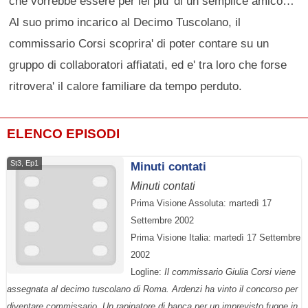
che vorrebbe essere per lei piu' di un semplice amico…
Al suo primo incarico al Decimo Tuscolano, il
commissario Corsi scoprira' di poter contare su un
gruppo di collaboratori affiatati, ed e' tra loro che forse
ritrovera' il calore familiare da tempo perduto.
ELENCO EPISODI
St3, Ep1
Minuti contati
Minuti contati
Prima Visione Assoluta: martedì 17
Settembre 2002
Prima Visione Italia: martedì 17 Settembre
2002
Logline:
Il commissario Giulia Corsi viene
assegnata al decimo tuscolano di Roma. Ardenzi ha vinto il concorso per
diventare commissario. Un rapinatore di banca per un imprevisto fugge in