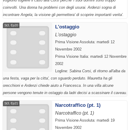
vogliono togliere il caso alla Corsi perche' i suoi uomini sono troppo
coinvolti. Una donna ha problemi con degli usurai. Ardenzi sogna di
incontrare Angela; la visione gli permettera' di scoprire importanti verita'.
St3, Ep20
L'ostaggio
L'ostaggio
Prima Visione Assoluta: martedì 12
Novembre 2002
Prima Visione Italia: martedì 12 Novembre
2002
Logline:
Sabina Corsi, di ritorno all'alba da
una festa, vaga per la citta', con sguardo perduto. Mauretta ha gli
orecchioni e Ardenzi chiede aiuto a Francesca. In una villa alcune
persone vengono tenute in ostaggio da ladri decisi a scassinare il caveau.
St3, Ep21
Narcotraffico (pt. 1)
Narcotraffico (pt. 1)
Prima Visione Assoluta: martedì 19
Novembre 2002