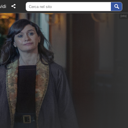
idi
[
info
]