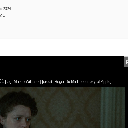
le 2024
024
x01
[tag: Maisie Williams]
[credit: Roger Do Minh; courtesy of Apple]