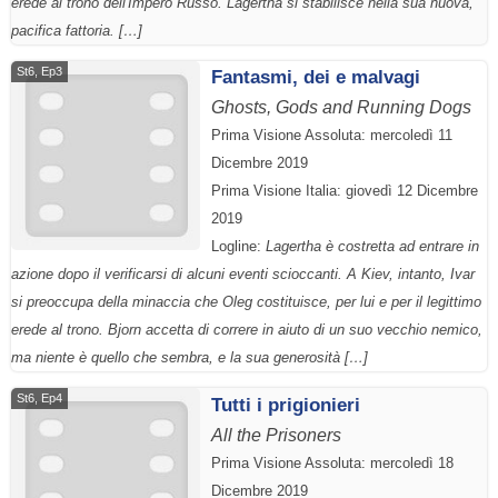
erede al trono dell'Impero Russo. Lagertha si stabilisce nella sua nuova,
pacifica fattoria. […]
St6, Ep3
Fantasmi, dei e malvagi
Ghosts, Gods and Running Dogs
Prima Visione Assoluta: mercoledì 11
Dicembre 2019
Prima Visione Italia: giovedì 12 Dicembre
2019
Logline:
Lagertha è costretta ad entrare in
azione dopo il verificarsi di alcuni eventi scioccanti. A Kiev, intanto, Ivar
si preoccupa della minaccia che Oleg costituisce, per lui e per il legittimo
erede al trono. Bjorn accetta di correre in aiuto di un suo vecchio nemico,
ma niente è quello che sembra, e la sua generosità […]
St6, Ep4
Tutti i prigionieri
All the Prisoners
Prima Visione Assoluta: mercoledì 18
Dicembre 2019