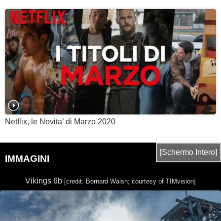
Netflix, le Novita’ di Marzo 2020
[Schermo Intero]
IMMAGINI
Vikings 6b
[credit: Bernard Walsh; courtesy of TIMvision]