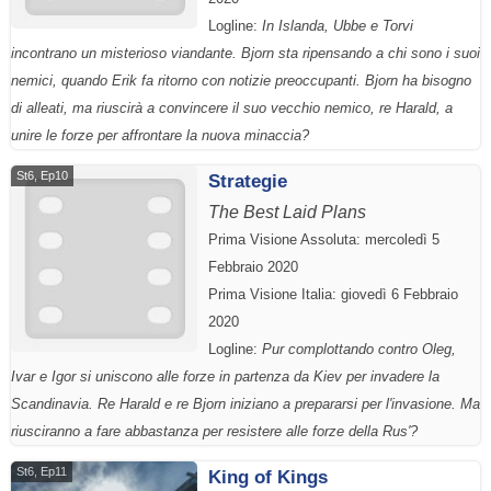
Logline:
In Islanda, Ubbe e Torvi
incontrano un misterioso viandante. Bjorn sta ripensando a chi sono i suoi
nemici, quando Erik fa ritorno con notizie preoccupanti. Bjorn ha bisogno
di alleati, ma riuscirà a convincere il suo vecchio nemico, re Harald, a
unire le forze per affrontare la nuova minaccia?
St6, Ep10
Strategie
The Best Laid Plans
Prima Visione Assoluta: mercoledì 5
Febbraio 2020
Prima Visione Italia: giovedì 6 Febbraio
2020
Logline:
Pur complottando contro Oleg,
Ivar e Igor si uniscono alle forze in partenza da Kiev per invadere la
Scandinavia. Re Harald e re Bjorn iniziano a prepararsi per l'invasione. Ma
riusciranno a fare abbastanza per resistere alle forze della Rus'?
St6, Ep11
King of Kings