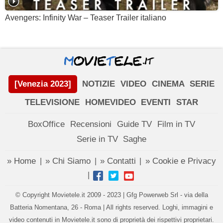
Avengers: Infinity War – Teaser Trailer italiano
[Venezia 2023]
NOTIZIE
VIDEO
CINEMA
SERIE
TELEVISIONE
HOMEVIDEO
EVENTI
STAR
BoxOffice
Recensioni
Guide TV
Film in TV
Serie in TV
Saghe
» Home
» Chi Siamo
» Contatti
» Cookie e Privacy
|
|
|
|
© Copyright Movietele.it 2009 - 2023 | Gfg Powerweb Srl - via della
Batteria Nomentana, 26 - Roma | All rights reserved. Loghi, immagini e
video contenuti in Movietele.it sono di proprietà dei rispettivi proprietari.