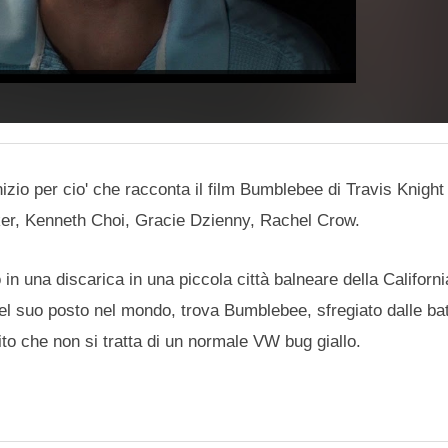
izio per cio' che racconta il film Bumblebee di Travis Knight
ker, Kenneth Choi, Gracie Dzienny, Rachel Crow.
in una discarica in una piccola città balneare della Californi
a del suo posto nel mondo, trova Bumblebee, sfregiato dalle bat
bito che non si tratta di un normale VW bug giallo.