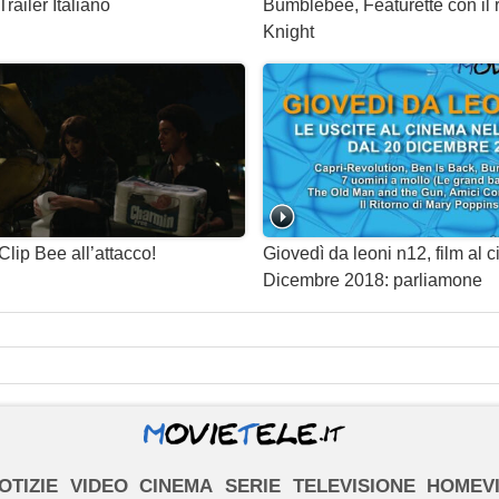
ailer Italiano
Bumblebee, Featurette con il r
Knight
lip Bee all’attacco!
Giovedì da leoni n12, film al 
Dicembre 2018: parliamone
OTIZIE
VIDEO
CINEMA
SERIE
TELEVISIONE
HOMEV