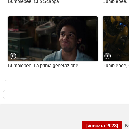
Bumblebee, Clip Scappa
Bumblebee, Tr
Bumblebee, La prima generazione
Bumblebee, C
[Venezia 2023]
N