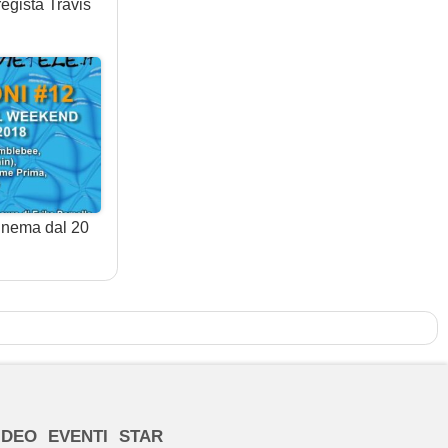
egista Travis
cinema dal 20
IDEO
EVENTI
STAR