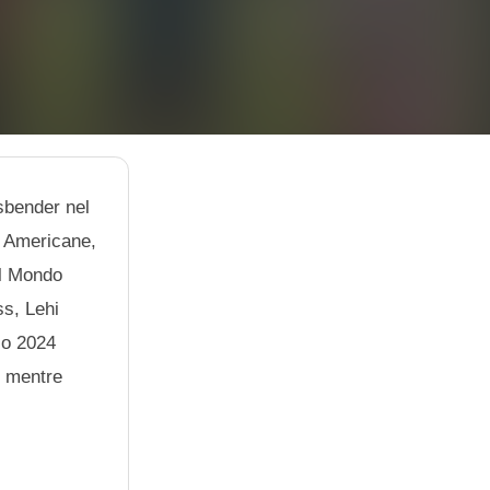
ssbender nel
oa Americane,
el Mondo
ss, Lehi
io 2024
, mentre