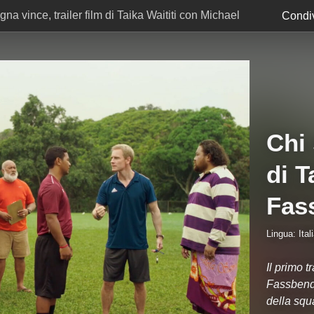
gna vince, trailer film di Taika Waititi con Michael
Condiv
Chi 
di T
Fas
Lingua: Ital
Il primo t
Fassbende
della squ