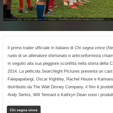
Premendo 'play' accetti i cookie che il player Cloudflare potrebbe inviare al browser.
Il primo trailer ufficiale in italiano di
Chi segna vince
(
Ne
ruolo di un allenatore sfortunato e anticonformista chia
in seguito alla sua peggiore sconfitta nella storia della
2014. La pellicola Searchlight Pictures presenta un ca
Falepapalangi, Oscar Kightley, Rachel House e Kaimana, 
distribuito da The Walt Disney Company, il film è prodo
Andy Serkis, Will Tennant e Kathryn Dean sono i produtt
Chi segna vince