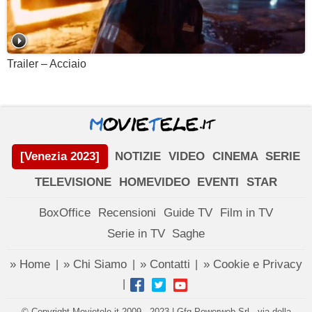
Trailer – Acciaio
[Venezia 2023]
NOTIZIE
VIDEO
CINEMA
SERIE
TELEVISIONE
HOMEVIDEO
EVENTI
STAR
BoxOffice
Recensioni
Guide TV
Film in TV
Serie in TV
Saghe
» Home
» Chi Siamo
» Contatti
» Cookie e Privacy
|
|
|
|
© Copyright Movietele.it 2009 - 2023 | Gfg Powerweb Srl - via della