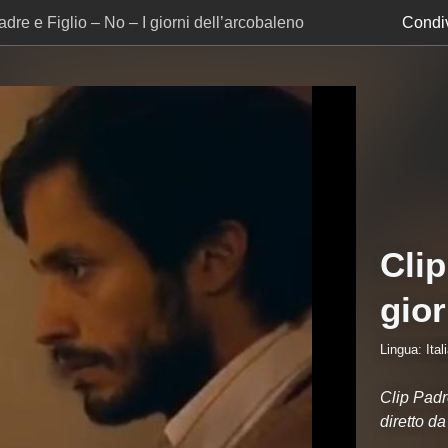
adre e Figlio – No – I giorni dell’arcobaleno
Condiv
Clip
gior
Lingua: Ital
Clip Padre
diretto d