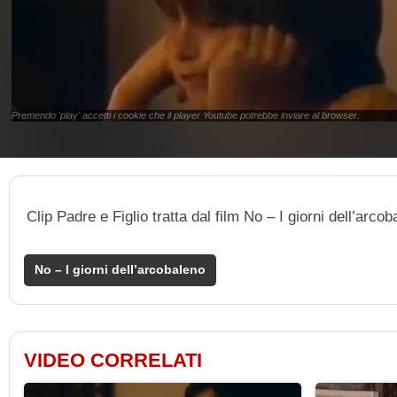
Premendo 'play' accetti i cookie che il player Youtube potrebbe inviare al browser.
Clip Padre e Figlio tratta dal film No – I giorni dell’arc
No – I giorni dell’arcobaleno
VIDEO CORRELATI