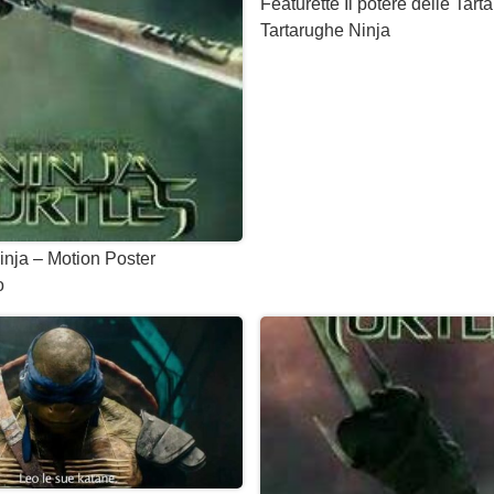
Featurette Il potere delle Tart
Tartarughe Ninja
inja – Motion Poster
o