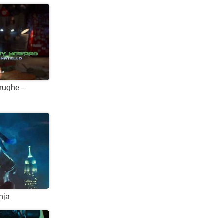
arughe –
nja