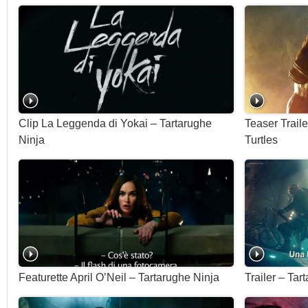
Clip La Leggenda di Yokai – Tartarughe
Teaser Trail
Ninja
Turtles
Featurette April O’Neil – Tartarughe Ninja
Trailer – Tar