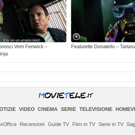
onosci Vern Fenwick –
Featurette Donatello – Tartar
inja
OTIZIE
VIDEO
CINEMA
SERIE
TELEVISIONE
HOMEV
xOffice
Recensioni
Guide TV
Film in TV
Serie in TV
Sa