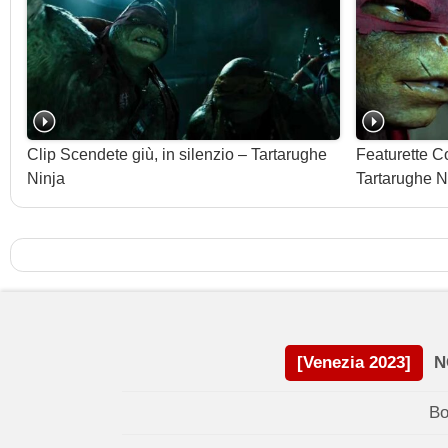
Clip Scendete giù, in silenzio – Tartarughe
Featurette C
Ninja
Tartarughe N
[Venezia 2023]
N
Bo