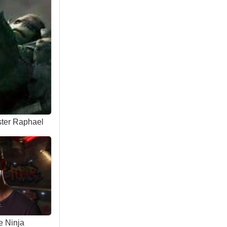
ster Raphael
he Ninja