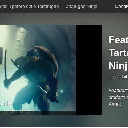
ette Il potere delle Tartarughe – Tartarughe Ninja
Condiv
Feat
Tar
Ninj
Lingua: Ital
Featurette
prodotto 
Arnett.