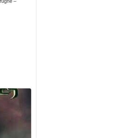
arughe –