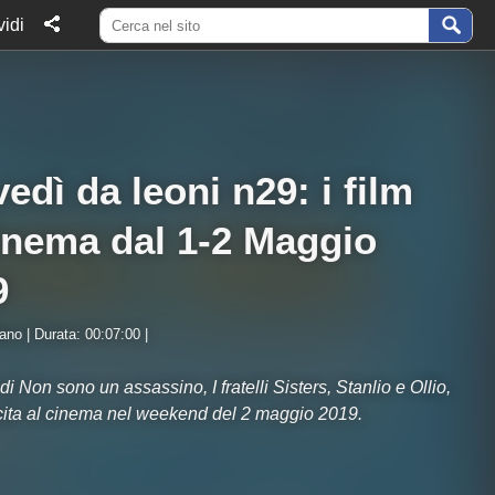
idi
edì da leoni n29: i film
inema dal 1-2 Maggio
9
iano | Durata: 00:07:00 |
i Non sono un assassino, I fratelli Sisters, Stanlio e Ollio,
scita al cinema nel weekend del 2 maggio 2019.