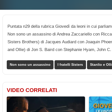
Puntata n29 della rubrica Giovedì da leoni in cui parliam
Non sono un assassino di Andrea Zaccariello con Riccar
Sisters Brothers) di Jacques Audiard con Joaquin Phoeni
and Ollie) di Jon S. Baird con Stephanie Hyam, John C.
Non sono un assassino
I fratelli Sisters
Stanlio e Oll
VIDEO CORRELATI