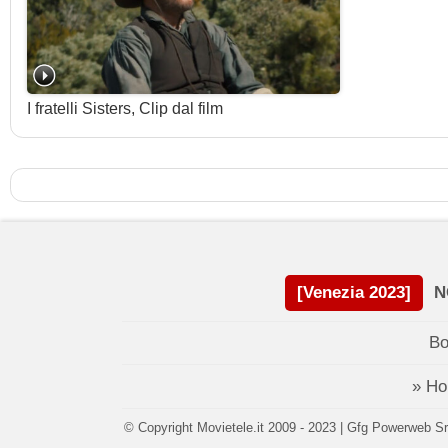
I fratelli Sisters, Clip dal film
[Venezia 2023]
N
Bo
» H
© Copyright Movietele.it 2009 - 2023 | Gfg Powerweb Srl 