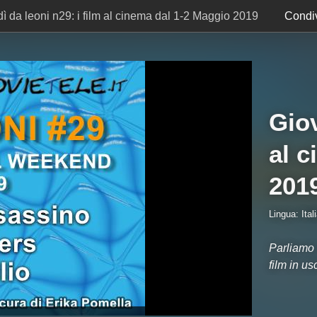
ì da leoni n29: i film al cinema dal 1-2 Maggio 2019
Condiv
Giov
al c
201
Lingua: Ital
Parliamo d
film in u