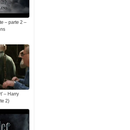
te – parte 2 –
ins
t’ – Harry
te 2)