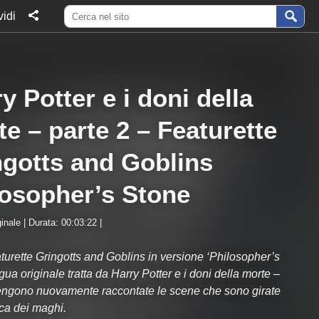
idi
y Potter e i doni della
e – parte 2 – Featurette
ngotts and Goblins
losopher’s Stone
inale | Durata: 00:03:22 |
turette Gringotts and Goblins in versione ‘Philosopher’s
gua originale tratta da Harry Potter e i doni della morte –
engono nuovamente raccontate le scene che sono girate
ca dei maghi.