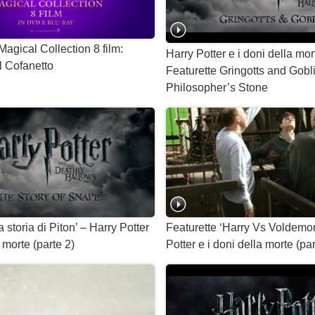
Magical Collection 8 film:
Harry Potter e i doni della mor
 Cofanetto
Featurette Gringotts and Gobl
Philosopher’s Stone
a storia di Piton’ – Harry Potter
Featurette ‘Harry Vs Voldemor
a morte (parte 2)
Potter e i doni della morte (par