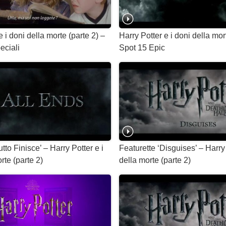
e i doni della morte (parte 2) –
Harry Potter e i doni della mor
eciali
Spot 15 Epic
utto Finisce’ – Harry Potter e i
Featurette ‘Disguises’ – Harry 
rte (parte 2)
della morte (parte 2)