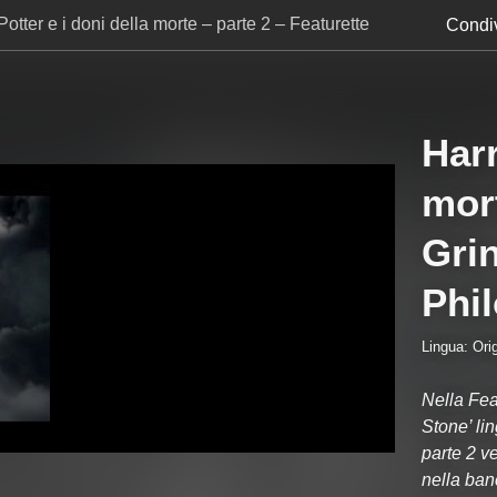
Potter e i doni della morte – parte 2 – Featurette
Condiv
s Philosopher’s Stone
Harr
mort
Gri
Phi
Lingua: Orig
Nella Fea
Stone’ lin
parte 2 v
nella ban