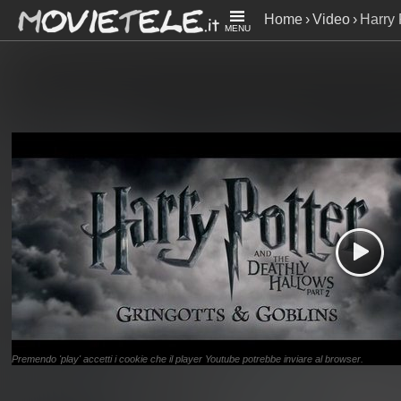
Home
Video
Harry 
MENU
Gringotts and Goblin
Premendo 'play' accetti i cookie che il player Youtube potrebbe inviare al browser.