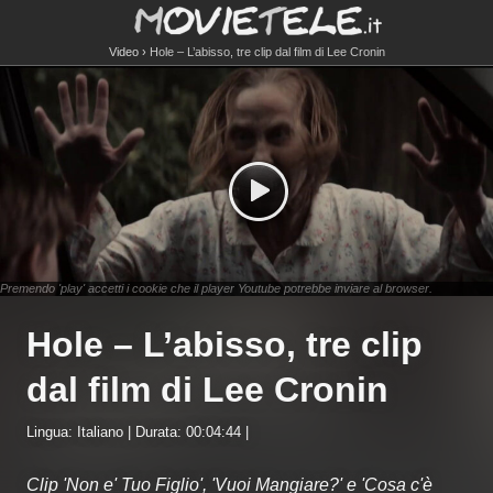
Video
Hole – L’abisso, tre clip dal film di Lee Cronin
Premendo 'play' accetti i cookie che il player Youtube potrebbe inviare al browser.
Hole – L’abisso, tre clip
dal film di Lee Cronin
Lingua: Italiano | Durata: 00:04:44 |
Clip 'Non e' Tuo Figlio', 'Vuoi Mangiare?' e 'Cosa c'è