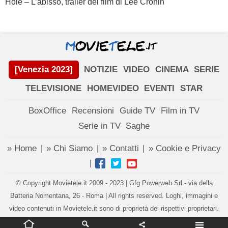
Hole – L’abisso, trailer del film di Lee Cronin
[Venezia 2023]
NOTIZIE
VIDEO
CINEMA
SERIE
TELEVISIONE
HOMEVIDEO
EVENTI
STAR
BoxOffice
Recensioni
Guide TV
Film in TV
Serie in TV
Saghe
» Home
» Chi Siamo
» Contatti
» Cookie e Privacy
|
|
|
|
© Copyright Movietele.it 2009 - 2023 | Gfg Powerweb Srl - via della
Batteria Nomentana, 26 - Roma | All rights reserved. Loghi, immagini e
video contenuti in Movietele.it sono di proprietà dei rispettivi proprietari.
Impostazioni privacy