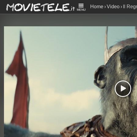
Home
Video
Il Reg
MENU
Wes Ball