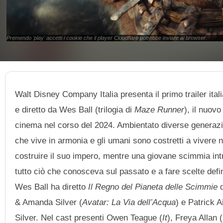
Premendo 'play' accetti i cookie che il player Cloudflare potrebbe inviare al browser.
Walt Disney Company Italia presenta il primo trailer ital
e diretto da Wes Ball (trilogia di
Maze Runner
), il nuov
cinema nel corso del 2024. Ambientato diverse generazi
che vive in armonia e gli umani sono costretti a vivere 
costruire il suo impero, mentre una giovane scimmia int
tutto ciò che conosceva sul passato e a fare scelte defin
Wes Ball ha diretto
Il Regno del Pianeta delle Scimmie
d
& Amanda Silver (
Avatar: La Via dell’Acqua
) e Patrick A
Silver. Nel cast presenti Owen Teague (
It
), Freya Allan (