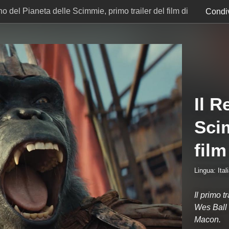
no del Pianeta delle Scimmie, primo trailer del film di
Condiv
Il R
Scim
film
Lingua: Ital
Il primo t
Wes Ball
Macon.