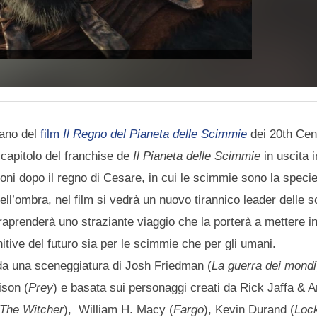
iano del
film
Il Regno del Pianeta delle Scimmie
dei 20th Cen
o capitolo del franchise de
Il Pianeta delle Scimmie
in uscita in
oni dopo il regno di Cesare, in cui le scimmie sono la speci
nell’ombra, nel film si vedrà un nuovo tirannico leader delle 
raprenderà uno straziante viaggio che la porterà a mettere i
itive del futuro sia per le scimmie che per gli umani.
a una sceneggiatura di Josh Friedman (
La guerra dei mondi
ison (
Prey
) e basata sui personaggi creati da Rick Jaffa &
The Witcher
), William H. Macy (
Fargo
), Kevin Durand (
Loc