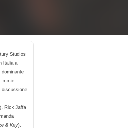
tury Studios
 Italia al
e dominante
scimmie
n discussione
), Rick Jaffa
 Amanda
ke & Key
),