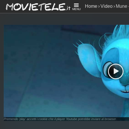
Home
Video
Mune –
MENU
Guardiano
Premendo 'play' accetti i cookie che il player Youtube potrebbe inviare al browser.