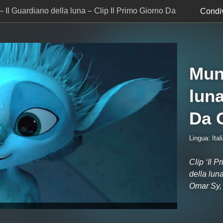
 Il Guardiano della luna – Clip Il Primo Giorno Da
Condiv
Mune
luna
Da 
Lingua: Ital
Clip ‘Il 
della lun
Omar Sy, 