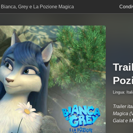
r Bianca, Grey e La Pozione Magica
Condiv
Trai
Poz
Lingua: Ital
Trailer i
Magica (V
Galat e M