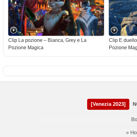
Clip La pozione – Bianca, Grey e La
Clip E duello
Pozione Magica
Pozione Mag
[Venezia 2023]
N
Bo
» H