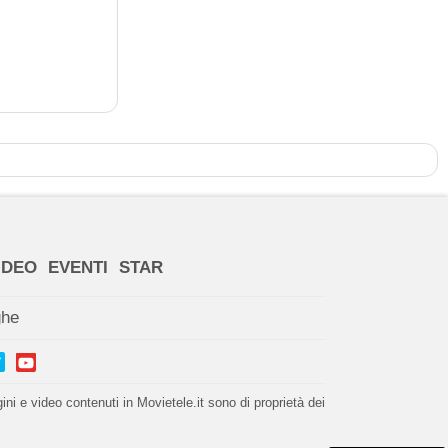
IDEO
EVENTI
STAR
ghe
i e video contenuti in Movietele.it sono di proprietà dei