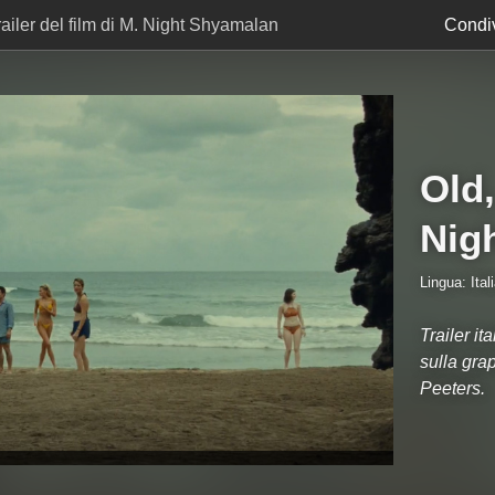
railer del film di M. Night Shyamalan
Condiv
Old,
Nig
Lingua: Ital
Trailer it
sulla gra
Peeters.