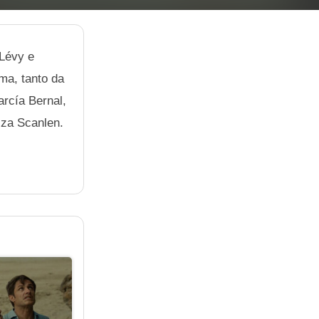
 Lévy e
ma, tanto da
arcía Bernal,
iza Scanlen.