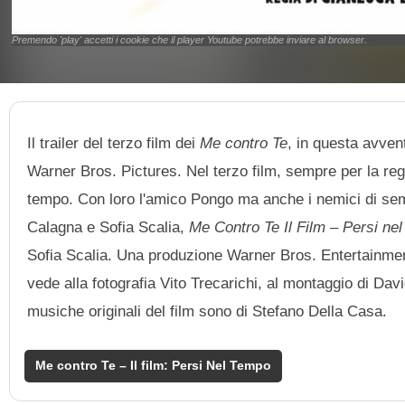
Premendo 'play' accetti i cookie che il player Youtube potrebbe inviare al browser.
Il trailer del terzo film dei
Me contro Te
, in questa avven
Warner Bros. Pictures. Nel terzo film, sempre per la reg
tempo. Con loro l'amico Pongo ma anche i nemici di semp
Calagna e Sofia Scalia,
Me Contro Te Il Film – Persi ne
Sofia Scalia. Una produzione Warner Bros. Entertainment 
vede alla fotografia Vito Trecarichi, al montaggio di Dav
musiche originali del film sono di Stefano Della Casa.
Me contro Te – Il film: Persi Nel Tempo