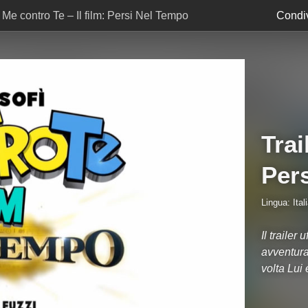
r Me contro Te – Il film: Persi Nel Tempo
Condiv
Trai
Per
Lingua: Ital
Il trailer
avventura
volta Lui 