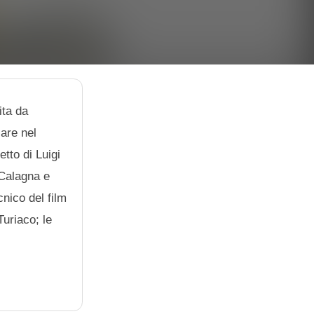
ita da
iare nel
tto di Luigi
 Calagna e
nico del film
Turiaco; le