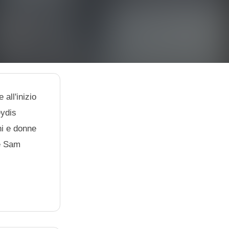
 all'inizio
eydis
ni e donne
he Sam