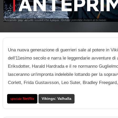
Premendo 'play' accetti i cookie che il player Youtube potrebbe inviare al browser.
Una nuova generazione di guerrieri sale al potere in Viking
dell'11esimo secolo e narra le leggendarie avventure di a
Eriksdotter, Harald Hardrada e il re normanno Guglielmo 
lasceranno un'impronta indelebile lottando per la sopr
Corlett, Frida Gustavsson, Leo Suter, Bradley Freegar
Netflix
Vikings: Valhalla
speciale