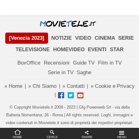
[Venezia 2023]
NOTIZIE
VIDEO
CINEMA
SERIE
TELEVISIONE
HOMEVIDEO
EVENTI
STAR
BoxOffice
Recensioni
Guide TV
Film in TV
Serie in TV
Saghe
» Home
» Chi Siamo
» Contatti
» Cookie e Privacy
|
|
|
|
© Copyright Movietele.it 2009 - 2023 | Gfg Powerweb Srl - via della
Batteria Nomentana, 26 - Roma | All rights reserved. Loghi, immagini e
video contenuti in Movietele.it sono di proprietà dei rispettivi proprietari.
Impostazioni privacy
HOME
CERCA
SHARE
MENU