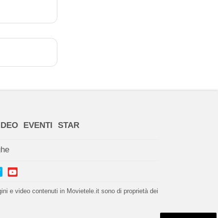
IDEO
EVENTI
STAR
ghe
i e video contenuti in Movietele.it sono di proprietà dei