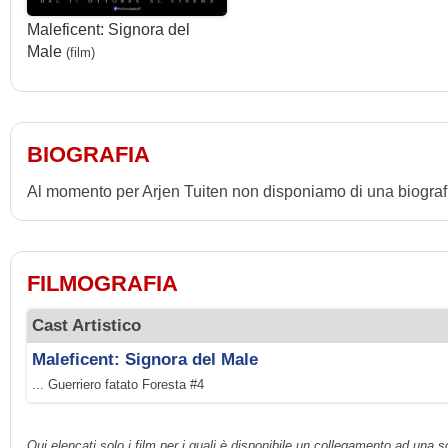
Maleficent: Signora del
Male
(film)
BIOGRAFIA
Al momento per Arjen Tuiten non disponiamo di una biograf
FILMOGRAFIA
Cast Artistico
Maleficent: Signora del Male
... Guerriero fatato Foresta #4
Qui elencati solo i film per i quali è disponibile un collegamento ad una 