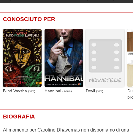
CONOSCIUTO PER
Blind Vaysha
Hannibal
Devil
Du
(film)
(serie)
(film)
pr
BIOGRAFIA
Al momento per Caroline Dhavernas non disponiamo di una