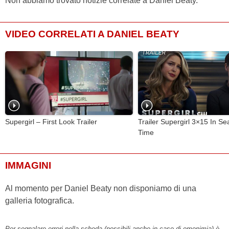
Non abbiamo trovato notizie correlate a Daniel Beaty.
VIDEO CORRELATI A DANIEL BEATY
Supergirl – First Look Trailer
Trailer Supergirl 3×15 In Se
Time
IMMAGINI
Al momento per Daniel Beaty non disponiamo di una
galleria fotografica.
Per segnalare errori nella scheda (possibili anche in caso di omonimia) è