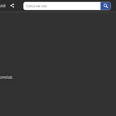
idi
rrelati.