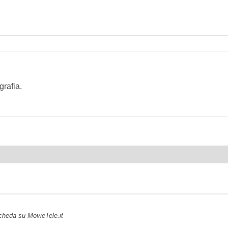
rafia.
scheda su MovieTele.it