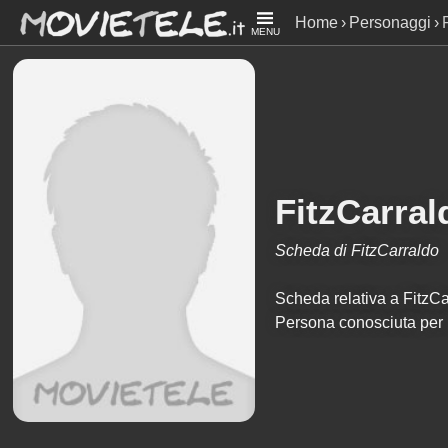
Home
Personaggi
MENU
FitzCarral
Scheda di FitzCarraldo
Scheda relativa a FitzCarr
Persona conosciuta per