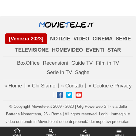
[Venezia 2023]
NOTIZIE
VIDEO
CINEMA
SERIE
TELEVISIONE
HOMEVIDEO
EVENTI
STAR
BoxOffice
Recensioni
Guide TV
Film in TV
Serie in TV
Saghe
» Home
» Chi Siamo
» Contatti
» Cookie e Privacy
|
|
|
|
© Copyright Movietele.it 2009 - 2023 | Gfg Powerweb Srl - via della
Batteria Nomentana, 26 - Roma | All rights reserved. Loghi, immagini e
video contenuti in Movietele.it sono di proprietà dei rispettivi proprietari.
Impostazioni privacy
HOME
CERCA
SHARE
MENU