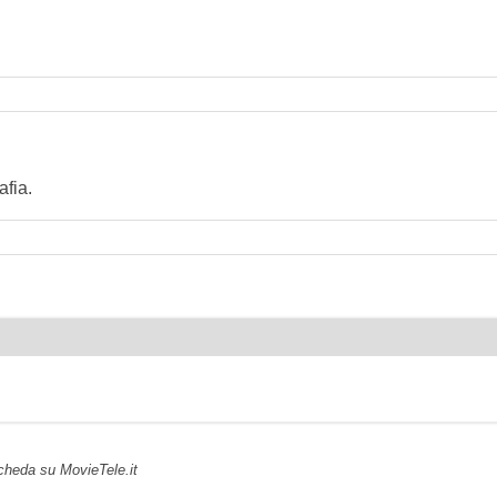
fia.
scheda su MovieTele.it