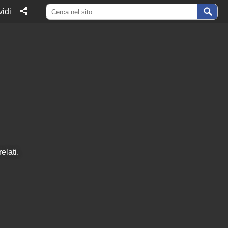
idi
elati.