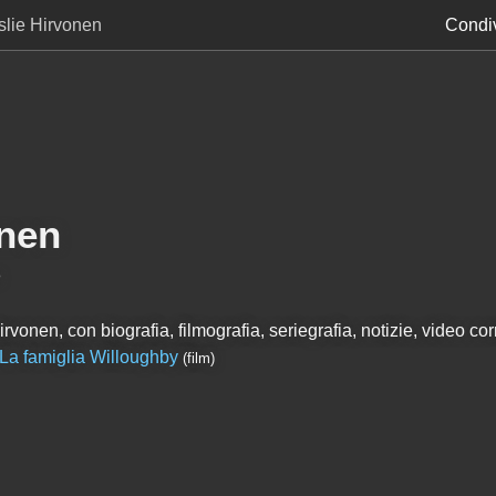
Islie Hirvonen
Condiv
onen
n
rvonen, con biografia, filmografia, seriegrafia, notizie, video corr
La famiglia Willoughby
(film)