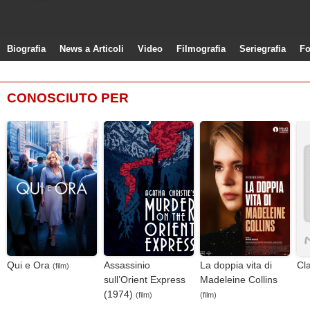
Biografia
News a Articoli
Video
Filmografia
Seriegrafia
Fo
CONOSCIUTO PER
Qui e Ora
Assassinio
La doppia vita di
Cl
(film)
sull’Orient Express
Madeleine Collins
(1974)
(film)
(film)