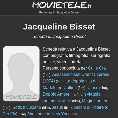
Personaggi
Jacqueline Bisset
Jacqueline Bisset
Scheda di Jacqueline Bisset
Scheda relativa a Jacqueline Bisset,
con biografia, filmografia, seriegrafia,
notizie, video correlati.
Persona conosciuta per
Qui e Ora
,
Assassinio sull’Orient Express
(film)
(1974)
,
La doppia vita di
(film)
Madeleine Collins
,
Class
,
(film)
(film)
Doppio Amore
,
Un viaggio
(film)
indimenticabile
,
Magic Lantern
(film)
,
Sotto il vulcano
,
Jesus
,
Giochi di Potere (di
(film)
(film)
(film)
Per Fly)
,
Welcome to New York
(film)
(film)