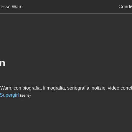
Jesse Warn
Condiv
n
arn, con biografia, filmografia, seriegrafia, notizie, video correl
Supergirl
(serie)