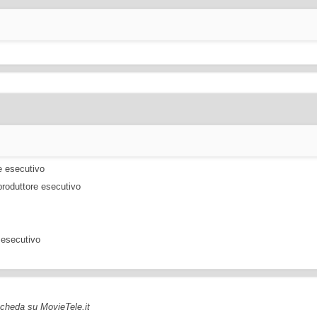
re esecutivo
oproduttore esecutivo
e esecutivo
 scheda su MovieTele.it