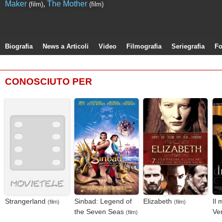
Maker
,
The Mother
(film)
(film)
Biografia
News a Articoli
Video
Filmografia
Seriegrafia
Fo
CONOSCIUTO PER
Strangerland
Sinbad: Legend of
Elizabeth
Il 
(film)
(film)
the Seven Seas
Ve
(film)