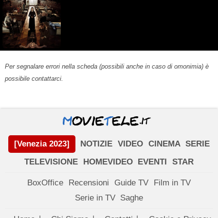
Per segnalare errori nella scheda (possibili anche in caso di omonimia) è
possibile contattarci.
[Venezia 2023]
NOTIZIE
VIDEO
CINEMA
SERIE
TELEVISIONE
HOMEVIDEO
EVENTI
STAR
BoxOffice
Recensioni
Guide TV
Film in TV
Serie in TV
Saghe