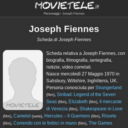
Personaggi
Joseph Fiennes
Joseph Fiennes
Scheda di Joseph Fiennes
Scheda relativa a Joseph Fiennes, con
biografia, filmografia, seriegrafia,
notizie, video correlati.
Nasce mercoledì 27 Maggio 1970 in
Salisbury, Wiltshire, Inghilterra, UK.
Persona conosciuta per
Strangerland
,
Sinbad: Legend of the Seven
(film)
Seas
,
Elizabeth
,
Il mercante
(film)
(film)
di Venezia
,
Shakespeare in Love
(film)
,
Camelot
,
Hercules – Il Guerriero
,
Risorto
(film)
(serie)
(film)
,
Correndo con le forbici in mano
,
The Games
(film)
(film)