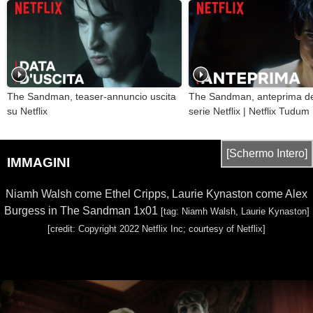
The Sandman, teaser-annuncio uscita
The Sandman, anteprima de
su Netflix
serie Netflix | Netflix Tudum
[Schermo Intero]
IMMAGINI
Niamh Walsh come Ethel Cripps, Laurie Kynaston come Alex
Burgess in The Sandman 1x01
[tag: Niamh Walsh, Laurie Kynaston]
[credit: Copyright 2022 Netflix Inc; courtesy of Netflix]