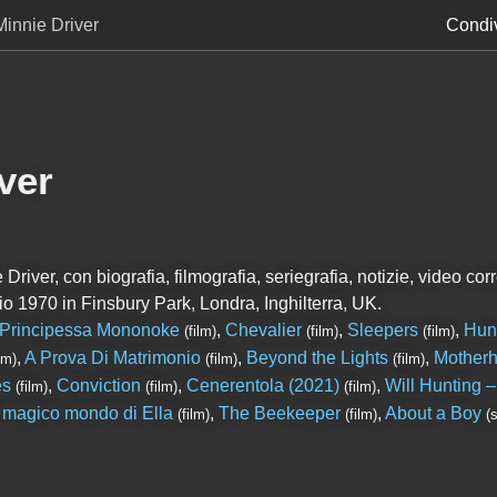
Minnie Driver
Condiv
ver
river, con biografia, filmografia, seriegrafia, notizie, video corre
 1970 in Finsbury Park, Londra, Inghilterra, UK.
Principessa Mononoke
,
Chevalier
,
Sleepers
,
Hun
(film)
(film)
(film)
,
A Prova Di Matrimonio
,
Beyond the Lights
,
Mother
ilm)
(film)
(film)
es
,
Conviction
,
Cenerentola (2021)
,
Will Hunting –
(film)
(film)
(film)
l magico mondo di Ella
,
The Beekeeper
,
About a Boy
(film)
(film)
(s