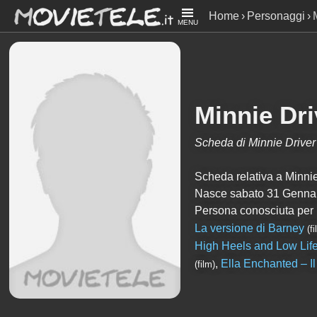
Home
Personaggi
MENU
Minnie Dri
Scheda di Minnie Driver
Scheda relativa a Minnie D
Nasce sabato 31 Gennaio
Persona conosciuta per
La versione di Barney
(f
High Heels and Low Lif
,
Ella Enchanted – I
(film)