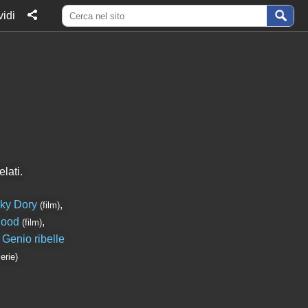
idi
lati.
ky Dory
,
(film)
hood
,
(film)
 Genio ribelle
erie)