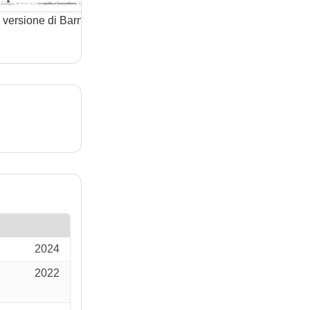
 versione di Barney
A Prova Di Matrimonio
Beyon
(film)
(film)
2024
2022