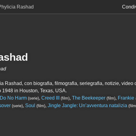
Phylicia Rashad
Condiv
Rashad
had
a Rashad, con biografia, filmografia, seriegrafia, notizie, video c
 1948 in Houston, Texas, USA.
Do No Harm
,
Creed III
,
The Beekeeper
,
Frankie 
(serie)
(film)
(film)
sover
,
Soul
,
Jingle Jangle: Un’avventura natalizia
(serie)
(film)
(film