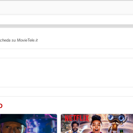
 scheda su MovieTele.it
D