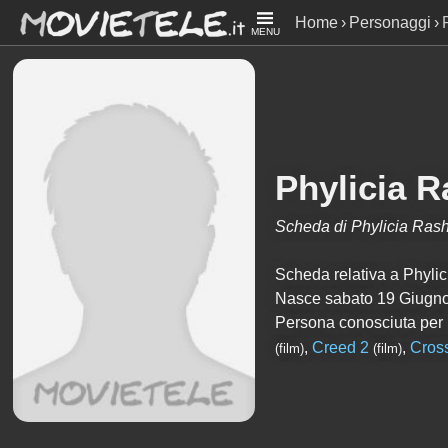
Home
Personaggi
MENU
Phylicia 
Scheda di Phylicia Ras
Scheda relativa a Phylici
Nasce sabato 19 Giugno
Persona conosciuta per
,
Creed 2
,
Cros
(film)
(film)