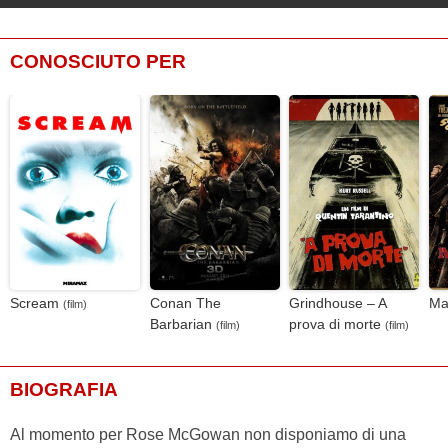
CONOSCIUTO PER
Scream
Conan The
Grindhouse – A
Ma
(film)
Barbarian
prova di morte
(film)
(film)
BIOGRAFIA
Al momento per Rose McGowan non disponiamo di una