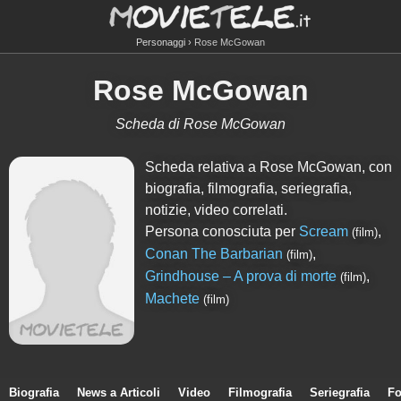
Personaggi
Rose McGowan
Rose McGowan
Scheda di Rose McGowan
Scheda relativa a Rose McGowan, con
biografia, filmografia, seriegrafia,
notizie, video correlati.
Persona conosciuta per
Scream
,
(film)
Conan The Barbarian
,
(film)
Grindhouse – A prova di morte
,
(film)
Machete
(film)
Biografia
News a Articoli
Video
Filmografia
Seriegrafia
Fo