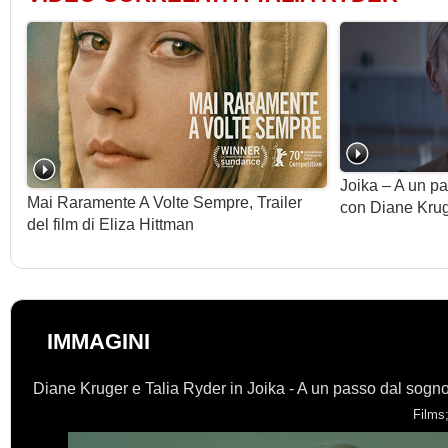
Joika – A un pas
Mai Raramente A Volte Sempre, Trailer
con Diane Kru
del film di Eliza Hittman
IMMAGINI
Diane Kruger e Talia Ryder in Joika - A un passo dal sogno 
Films;