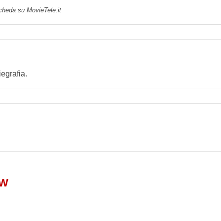
scheda su MovieTele.it
egrafia.
AW