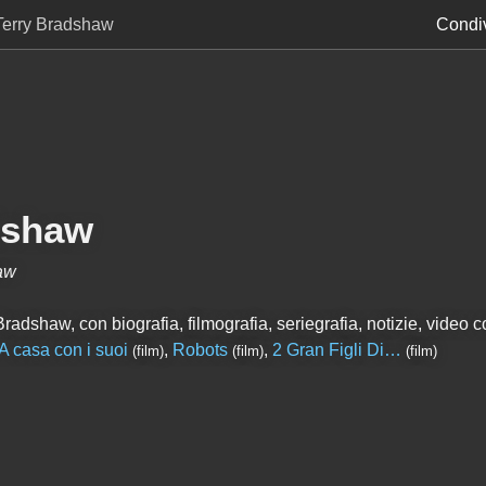
Terry Bradshaw
Condiv
dshaw
aw
radshaw, con biografia, filmografia, seriegrafia, notizie, video co
A casa con i suoi
,
Robots
,
2 Gran Figli Di…
(film)
(film)
(film)