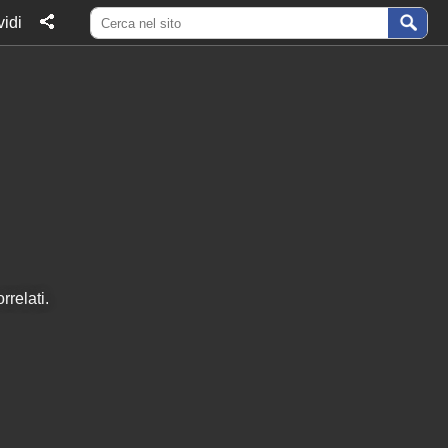
idi
rrelati.