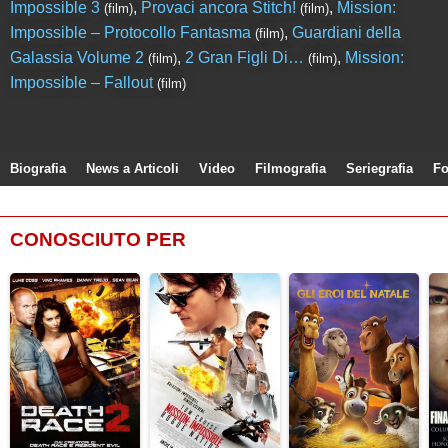
Impossible 3
,
Provaci ancora Stitch!
,
Mission:
(film)
(film)
Impossible – Protocollo Fantasma
,
Guardiani della
(film)
Galassia Volume 2
,
2 Gran Figli Di…
,
Mission:
(film)
(film)
Impossible – Fallout
(film)
Biografia
News a Articoli
Video
Filmografia
Seriegrafia
Fo
CONOSCIUTO PER