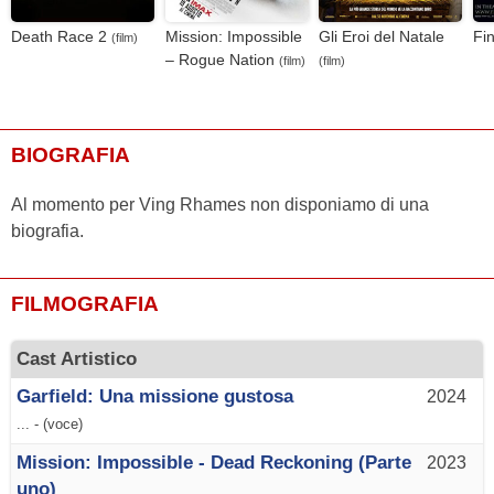
Death Race 2
Mission: Impossible
Gli Eroi del Natale
Fi
(film)
– Rogue Nation
(film)
(film)
BIOGRAFIA
Al momento per Ving Rhames non disponiamo di una
biografia.
FILMOGRAFIA
Cast Artistico
Garfield: Una missione gustosa
2024
... - (voce)
Mission: Impossible - Dead Reckoning (Parte
2023
uno)