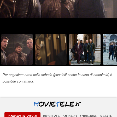
Per segnalare errori nella scheda (possibili anche in caso di omonimia) è
possibile contattarci.
[Venezia 2023]
NOTIZIE
VIDEO
CINEMA
SERIE