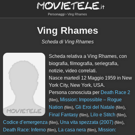
Personaggi
Ving Rhames
Ving Rhames
Scheda di Ving Rhames
Scheda relativa a Ving Rhames, con
biografia, filmografia, seriegrafia,
notizie, video correlati.
Nasce martedì 12 Maggio 1959 in New
York City, New York, USA.
Persona conosciuta per
Death Race 2
,
Mission: Impossible – Rogue
(film)
Nation
,
Gli Eroi del Natale
,
(film)
(film)
Final Fantasy
,
Lilo e Stitch
,
(film)
(film)
Codice d’emergenza
,
Una vita spezzata (2007)
,
(film)
(film)
Death Race: Inferno
,
La casa nera
,
Mission:
(film)
(film)