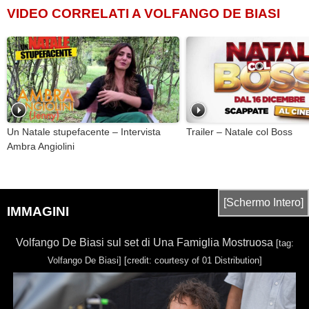
VIDEO CORRELATI A VOLFANGO DE BIASI
Un Natale stupefacente – Intervista
Trailer – Natale col Boss
Ambra Angiolini
[Schermo Intero]
IMMAGINI
Volfango De Biasi sul set di Una Famiglia Mostruosa
[tag:
Volfango De Biasi]
[credit: courtesy of 01 Distribution]