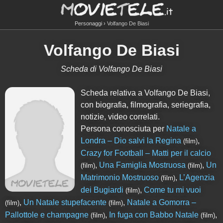
Personaggi
Volfango De Biasi
Volfango De Biasi
Scheda di Volfango De Biasi
Scheda relativa a Volfango De Biasi,
con biografia, filmografia, seriegrafia,
notizie, video correlati.
Persona conosciuta per
Natale a
Londra – Dio salvi la Regina
,
(film)
Crazy for Football – Matti per il calcio
,
Una Famiglia Mostruosa
,
Un
(film)
(film)
Matrimonio Mostruoso
,
L’Agenzia
(film)
dei Bugiardi
,
Come tu mi vuoi
(film)
,
Un Natale stupefacente
,
Natale a Gomorra –
(film)
(film)
Pallottole e champagne
,
In fuga con Babbo Natale
,
(film)
(film)