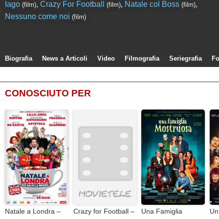
Iago
,
Crazy For Football
,
Natale col Boss
,
(film)
(film)
(film)
Nessuno come noi
(film)
Biografia
News a Articoli
Video
Filmografia
Seriegrafia
Fo
CONOSCIUTO PER
Natale a Londra –
Crazy for Football –
Una Famiglia
Un