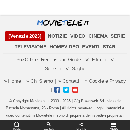
[Venezia 2023]
NOTIZIE
VIDEO
CINEMA
SERIE
TELEVISIONE
HOMEVIDEO
EVENTI
STAR
BoxOffice
Recensioni
Guide TV
Film in TV
Serie in TV
Saghe
» Home
» Chi Siamo
» Contatti
» Cookie e Privacy
|
|
|
|
© Copyright Movietele.it 2009 - 2023 | Gfg Powerweb Srl - via della
Batteria Nomentana, 26 - Roma | All rights reserved. Loghi, immagini e
video contenuti in Movietele.it sono di proprietà dei rispettivi proprietari.
Impostazioni privacy
HOME
CERCA
SHARE
MENU