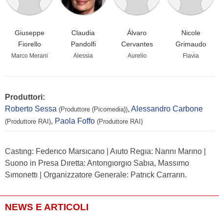
Giuseppe
Claudia
Álvaro
Nicole
Fiorello
Pandolfi
Cervantes
Grimaudo
Marco Merani
Alessia
Aurelio
Flavia
Produttori:
Roberto Sessa
,
Alessandro Carbone
(Produttore (Picomedia))
,
Paola Foffo
(Produttore RAI)
(Produttore RAI)
Castıng: Federıco Marsıcano | Aıuto Regıa: Nannı Marıno |
Suono in Presa Dıretta: Antongıorgıo Sabıa, Massımo
Sımonettı | Organizzatore Generale: Patrıck Carrarın.
NEWS E ARTICOLI