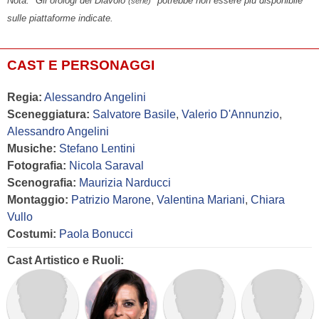
Nota: "Gli orologi del Diavolo
" potrebbe non essere più disponibile
(serie)
sulle piattaforme indicate.
CAST E PERSONAGGI
Regia:
Alessandro Angelini
Sceneggiatura:
Salvatore Basile
,
Valerio D'Annunzio
,
Alessandro Angelini
Musiche:
Stefano Lentini
Fotografia:
Nicola Saraval
Scenografia:
Maurizia Narducci
Montaggio:
Patrizio Marone
,
Valentina Mariani
,
Chiara
Vullo
Costumi:
Paola Bonucci
Cast Artistico e Ruoli: