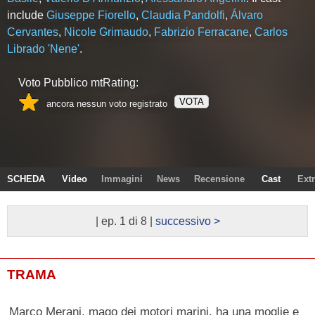
include
Giuseppe Fiorello
,
Claudia Pandolfi
,
Álvaro
Cervantes
,
Nicole Grimaudo
,
Fabrizio Ferracane
,
Carlos
Librado 'Nene'
.
Voto Pubblico mtRating:
VOTA
ancora nessun voto registrato
SCHEDA
Video
Immagini
News
Recensione
Cast
Ext
| ep. 1 di 8 |
successivo >
TRAMA
Marco Merani, mago dei motori marini, ha una moglie e