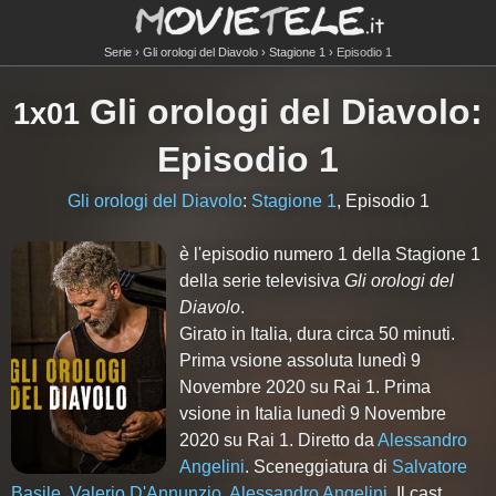
Serie
Gli orologi del Diavolo
Stagione 1
Episodio 1
Gli orologi del Diavolo
:
1x01
Episodio 1
Gli orologi del Diavolo
:
Stagione 1
, Episodio 1
è l'episodio numero
1
della Stagione
1
della serie televisiva
Gli orologi del
Diavolo
.
Girato in Italia, dura circa 50 minuti.
Prima vsione assoluta lunedì 9
Novembre 2020 su Rai 1. Prima
vsione in Italia lunedì 9 Novembre
2020 su Rai 1. Diretto da
Alessandro
Angelini
. Sceneggiatura di
Salvatore
Basile
,
Valerio D'Annunzio
,
Alessandro Angelini
. Il cast