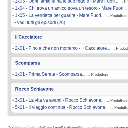
-
1x03 - Ogni famiglia ha le sue regole - Mare Fuori
... ... 
-
1x04 - Chi trova un amico trova un tesoro - Mare Fuori
..
-
1x05 - La vendetta per guarire - Mare Fuori
... ... Produttor
⇒ vedi tutti gli episodi (26)
Il Cacciatore
-
2x01 - Fino a che non moriamo - Il Cacciatore
... ... Produ
Scomparsa
-
1x01 - Prima Serata - Scomparsa
... ... Produttore
Rocco Schiavone
-
3x01 - La vita va avanti - Rocco Schiavone
... ... Produttor
-
5x01 - Il viaggio continua - Rocco Schiavone
... ... Produtt
Qui elencati solo i titoli per i quali è disponibile un collegamento ad una