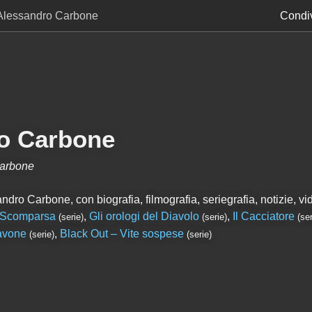
Alessandro Carbone
Condiv
o Carbone
Carbone
dro Carbone, con biografia, filmografia, seriegrafia, notizie, vid
Scomparsa
,
Gli orologi del Diavolo
,
Il Cacciatore
(serie)
(serie)
(ser
avone
,
Black Out – Vite sospese
(serie)
(serie)