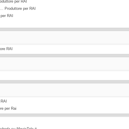
Produttore per RAI
. ... Produttore per RAI
e per RAI
ttore RAI
e RAI
ore per Rai
 scheda su MovieTele.it