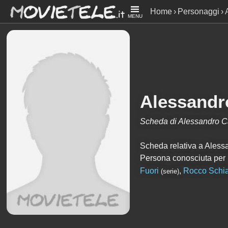
Home
Personaggi
MENU
Alessandr
Scheda di Alessandro 
Scheda relativa a Alessan
Persona conosciuta per
Fuori
,
Rocco Schi
(serie)