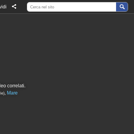
idi
eo correlati.
,
Mare
ie)