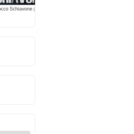
cco Schiavone
Black Out – Vite sospese
(serie)
(serie)