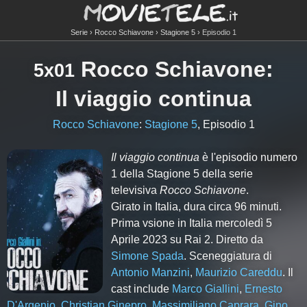
Serie
Rocco Schiavone
Stagione 5
Episodio 1
Rocco Schiavone
:
5x01
Il viaggio continua
Rocco Schiavone
:
Stagione 5
, Episodio 1
Il viaggio continua
è l'episodio numero
1
della Stagione
5
della serie
televisiva
Rocco Schiavone
.
Girato in Italia, dura circa 96 minuti.
Prima vsione in Italia mercoledì 5
Aprile 2023 su Rai 2. Diretto da
Simone Spada
. Sceneggiatura di
Antonio Manzini
,
Maurizio Careddu
. Il
cast include
Marco Giallini
,
Ernesto
D'Argenio
,
Christian Ginepro
,
Massimiliano Caprara
,
Gino