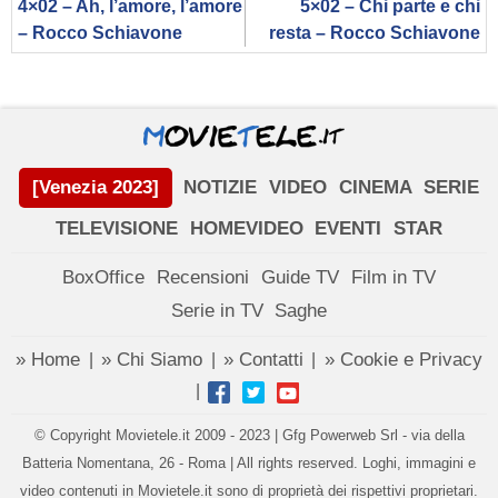
4×02 – Ah, l’amore, l’amore
5×02 – Chi parte e chi
– Rocco Schiavone
resta – Rocco Schiavone
[Venezia 2023]
NOTIZIE
VIDEO
CINEMA
SERIE
TELEVISIONE
HOMEVIDEO
EVENTI
STAR
BoxOffice
Recensioni
Guide TV
Film in TV
Serie in TV
Saghe
» Home
» Chi Siamo
» Contatti
» Cookie e Privacy
|
|
|
|
© Copyright Movietele.it 2009 - 2023 | Gfg Powerweb Srl - via della
Batteria Nomentana, 26 - Roma | All rights reserved. Loghi, immagini e
video contenuti in Movietele.it sono di proprietà dei rispettivi proprietari.