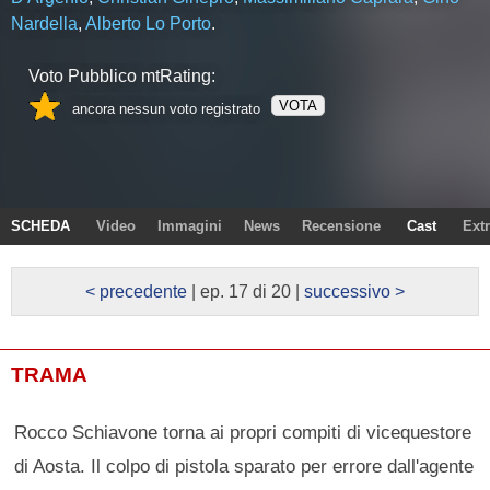
Nardella
,
Alberto Lo Porto
.
Voto Pubblico mtRating:
VOTA
ancora nessun voto registrato
SCHEDA
Video
Immagini
News
Recensione
Cast
Ext
< precedente
| ep. 17 di 20 |
successivo >
TRAMA
Rocco Schiavone torna ai propri compiti di vicequestore
di Aosta. Il colpo di pistola sparato per errore dall'agente